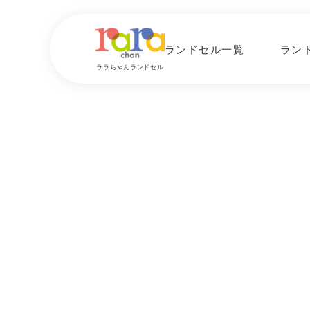
ランドセル一覧
ラン
ララちゃんランドセル