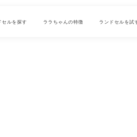
ドセルを探す
ララちゃんの特徴
ランドセルを試