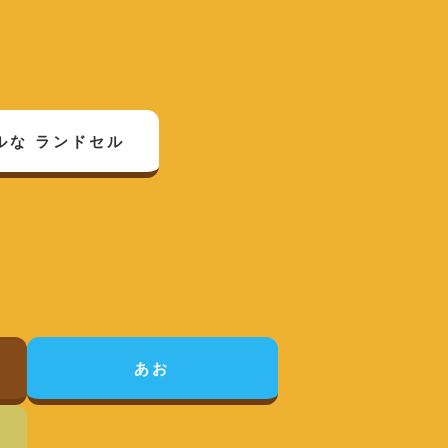
ルな
ランドセル
あお