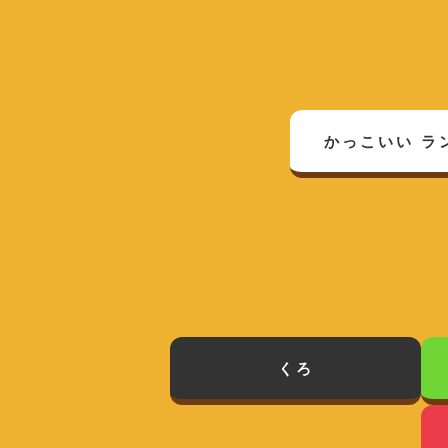
かっこいい
ラ
くろ