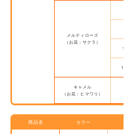
9月
9月
メルティローズ
（お花：サクラ）
10月
10月
キャメル
（お花：ヒマワリ）
商品名
カラー
ご