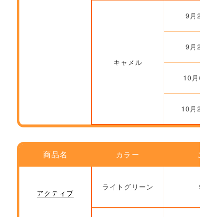
9月22日
9月29日
キャメル
10月6日～
10月20日
商品名
カラー
ご注
ライトグリーン
9月2
アクティブ