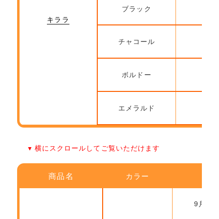
ブラック
9
キララ
チャコール
9
ボルドー
9
エメラルド
9
横にスクロールしてご覧いただけます
商品名
カラー
ご
9月22