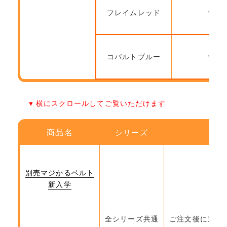
フレイムレッド
9月2
コバルトブルー
9月2
横にスクロールしてご覧いただけます
商品名
シリーズ
別売マジかるベルト
新入学
全シリーズ共通
ご注文後に送信