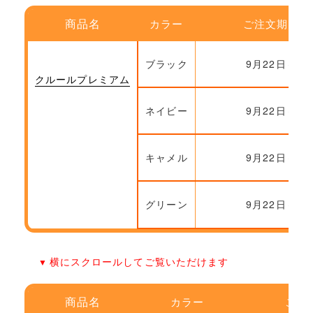
商品名
カラー
ご注文期間
ブラック
9月22日～
クルールプレミアム
ネイビー
9月22日～
キャメル
9月22日～
グリーン
9月22日～
横にスクロールしてご覧いただけます
商品名
カラー
ご注