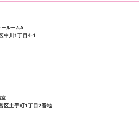
ナールームA
中川1丁目4-1
議室
区土手町1丁目2番地