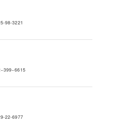
25-98-3221
2−399−6615
29-22-6977