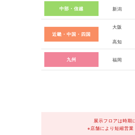
中部・信越
新潟
大阪
近畿・中国・四国
高知
九州
福岡
展示フロアは時期
※店舗により短縮営